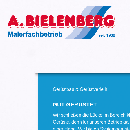
Gerüstbau & Gerüstverleih
GUT GERÜSTET
Wir schließen die Lücke im Bereich kl
Gerüste, denn für unseren Betrieb gal
einer Hand. Wir bieten Systemgerüst