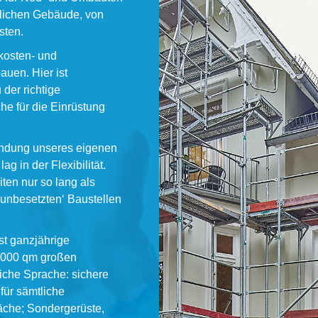
lichen Gebäude, von
sten.
kosten- und
auen. Hier ist
der richtige
che für die Einrüstung
ündung unseres eigenen
g in der Flexibilität.
iten nur so lang als
‚unbesetzten‘ Baustellen
st ganzjährige
3.000 qm großen
iche Sprache: sichere
für sämtliche
äche; Sondergerüste,